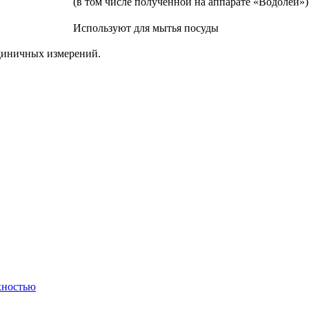
(в том числе полученной на аппарате «Водолей»)
Используют для мытья посуды
единичных измерений.
хностью