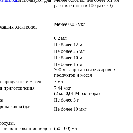
 мышьяка.
Используют для
Менее 0,001 мл (не более 0,1 мл
разбавленного в 100 раз СО)
Менее 0,05 мкл
ржащих электродов
0,2 мл
Не более 12 мг
Не более 25 мл
Не более 10 мл
Не более 15 мг
300 мг - при анализе жировых
продуктов и масел
х продуктов и масел
3 мл
 и приготовления
7,44 мкг
(2 мл 0,01 М раствора)
ра
Не более 3 г
рида калия (для
Не более 10 мкг
посуды.
на деионизованной водой
(60-100) мл