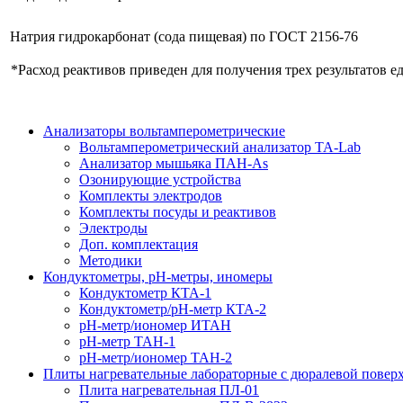
Натрия гидрокарбонат (сода пищевая) по ГОСТ 2156-76
*Расход реактивов приведен для получения трех результатов 
Анализаторы вольтамперометрические
Вольтамперометрический анализатор ТА-Lab
Анализатор мышьяка ПАН-As
Озонирующие устройства
Комплекты электродов
Комплекты посуды и реактивов
Электроды
Доп. комплектация
Методики
Кондуктометры, рН-метры, иномеры
Кондуктометр КТА-1
Кондуктометр/рН-метр КТА-2
pH-метр/иономер ИТАН
рН-метр ТАН-1
pH-метр/иономер ТАН-2
Плиты нагревательные лабораторные с дюралевой повер
Плита нагревательная ПЛ-01