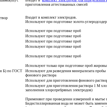
ьяка(III) с
Входит в
комплект электродов для определения
приготовления аттестованных смесей
Входит в комплект электродов.
створ
Используют при подготовке золото-углеродсоде
Используют при подготовке проб
Используют при подготовке проб
Используют при подготовке проб
Используют при подготовке проб
Используют при подготовке проб
Используют только при подготовке проб жировы
он Б) по ГОСТ
Используют для разведения минерализата пробы
фонового раствора
Используют для приготовления фонового раство
Используют для приготовления раствора 1 М хло
заполнения хлорсеребряных электродов)
Применяют при проведении измерений и мытье 
Бидистиллированная вода не может быть замене