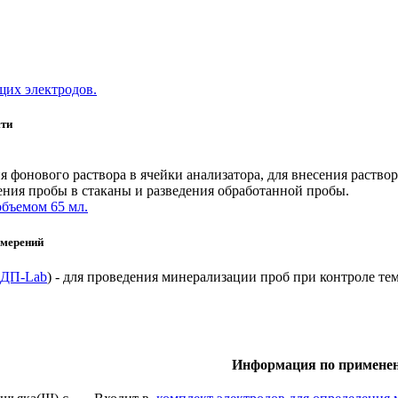
щих электродов.
сти
я фонового раствора в ячейки анализатора, для внесения раство
ения пробы в стаканы и разведения обработанной пробы.
объемом 65 мл.
змерений
ДП-Lab
) - для проведения минерализации проб при контроле т
Информация по примене