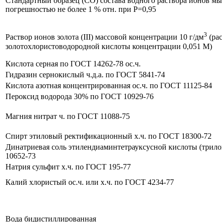
Стандартный образец (СО) состава водного раствора ионов мыш
погрешностью не более 1 % отн. при Р=0,95
3
Раствор ионов золота (III) массовой концентрации 10 г/дм
(ра
золотохлористоводородной кислоты концентрации 0,051 М)
Кислота серная по ГОСТ 14262-78 ос.ч.
Гидразин сернокислый ч.д.а. по ГОСТ 5841-74
Кислота азотная концентрированная ос.ч. по ГОСТ 11125-84
Пероксид водорода 30% по ГОСТ 10929-76
Магния нитрат ч. по ГОСТ 11088-75
Спирт этиловый ректификационный х.ч. по ГОСТ 18300-72
Динатриевая соль этилендиаминтетрауксусной кислоты (трил
10652-73
Натрия сульфит х.ч. по ГОСТ 195-77
Калий хлористый ос.ч. или х.ч. по ГОСТ 4234-77
Вода бидистиллированная