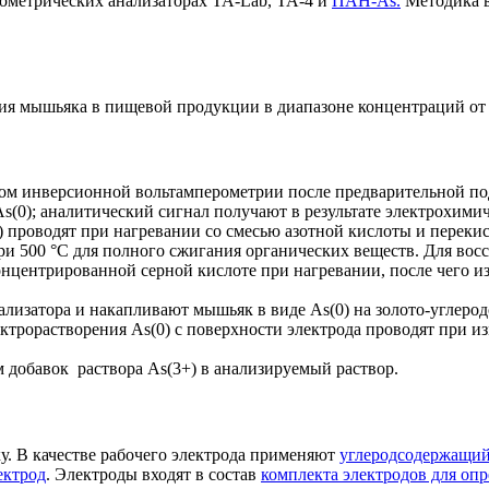
рометрических анализаторах ТА-Lab, ТА-4 и
ПАН-As.
Методика в
я мышьяка в пищевой продукции в диапазоне концентраций от 0,0
м инверсионной вольтамперометрии после предварительной под
s(0); аналитический сигнал получают в результате электрохимич
) проводят при нагревании со смесью азотной кислоты и переки
и 500 °С для полного сжигания органических веществ. Для восс
нцентрированной серной кислоте при нагревании, после чего и
лизатора и накапливают мышьяк в виде As(0) на золото-углерод
лектрорастворения As(0) с поверхности электрода проводят при 
добавок раствора As(3+) в анализируемый раствор.
. В качестве рабочего электрода применяют
углеродсодержащий
ектрод
. Электроды входят в состав
комплекта электродов для оп