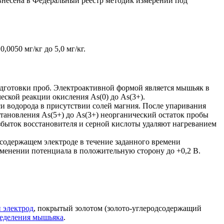
несена в Федеральный реестр методик измерений под
050 мг/кг до 5,0 мг/кг.
готовки проб. Электроактивной формой является мышьяк в
еской реакции окисления As(0) до As(3+).
си водорода в присутствии солей магния. После упаривания
тановления As(5+) до As(3+) неорганический остаток пробы
збыток восстановителя и серной кислоты удаляют нагреванием
cодержащем электроде в течение заданного времени
изменении потенциала в положительную сторону до +0,2 В.
 электрод
, покрытый золотом (золото-углеродсодержащий
ределения мышьяка
.