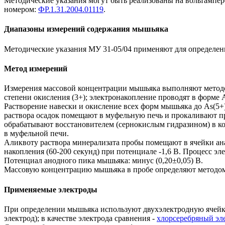
Методические указания могут быть реализованы на вольтампе
номером:
ФР.1.31.2004.01119
.
Диапазоны измерений содержания мышьяка
Методические указания МУ 31-05/04 применяют для определени
Метод измерений
Измерения массовой концентрации мышьяка выполняют методо
степени окисления (3+); электронакопление проводят в форме A
Растворение навески и окисление всех форм мышьяка до As(5+
раствора осадок помещают в муфельную печь и прокаливают пр
обрабатывают восстановителем (сернокислым гидразином) в ко
в муфельной печи.
Аликвоту раствора минерализата пробы помещают в ячейки ана
накопления (60-200 секунд) при потенциале -1,6 В. Процесс э
Потенциал анодного пика мышьяка: минус (0,20±0,05) В.
Массовую концентрацию мышьяка в пробе определяют методом 
Применяемые электроды
При определении мышьяка используют двухэлектродную ячейку
электрод); в качестве электрода сравнения -
хлорсеребряный эл