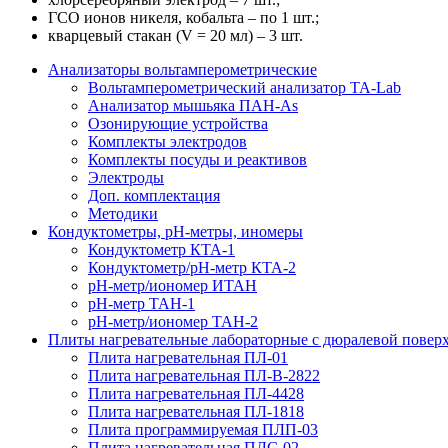
ГСО ионов никеля, кобальта – по 1 шт.;
кварцевый стакан (V = 20 мл) – 3 шт.
Анализаторы вольтамперометрические
Вольтамперометрический анализатор ТА-Lab
Анализатор мышьяка ПАН-As
Озонирующие устройства
Комплекты электродов
Комплекты посуды и реактивов
Электроды
Доп. комплектация
Методики
Кондуктометры, рН-метры, иномеры
Кондуктометр КТА-1
Кондуктометр/рН-метр КТА-2
pH-метр/иономер ИТАН
рН-метр ТАН-1
pH-метр/иономер ТАН-2
Плиты нагревательные лабораторные с дюралевой повер
Плита нагревательная ПЛ-01
Плита нагревательная ПЛ-В-2822
Плита нагревательная ПЛ-4428
Плита нагревательная ПЛ-1818
Плита программируемая ПЛП-03
Плита нагревательная ПЛС-02