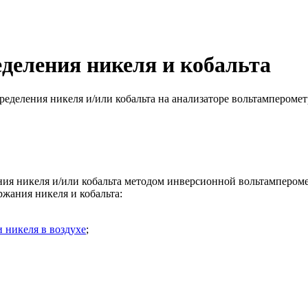
еделения никеля и кобальта
ределения никеля и/или кобальта на анализаторе вольтампероме
ия никеля и/или кобальта методом инверсионной вольтампероме
жания никеля и кобальта:
 никеля в воздухе
;